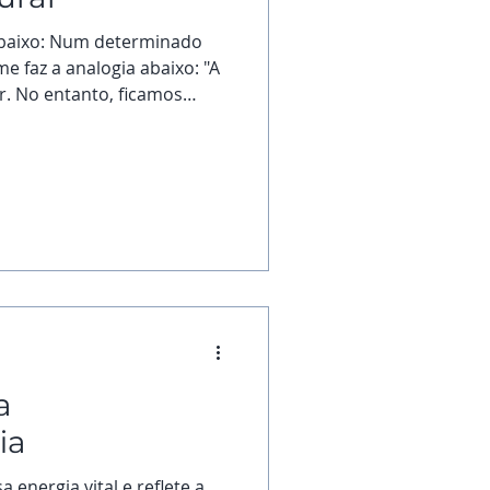
abaixo: Num determinado
e faz a analogia abaixo: "A
r. No entanto, ficamos
 ondas e não percebemos a
 onda tem. Da mesma forma
garrar às ondas, nós
ar às várias coisas do dia
ses, identidades. O problema
 objetos, mas sim no fato
a
ia
 energia vital e reflete a