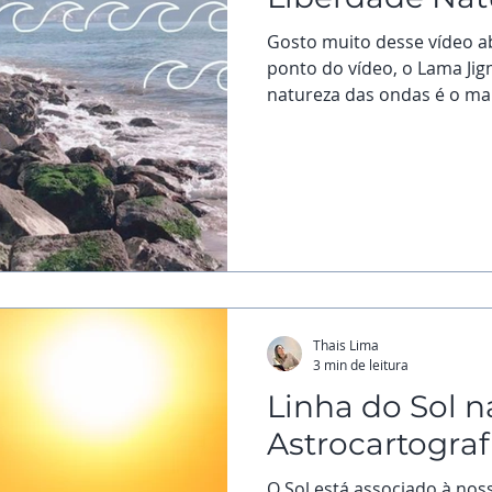
Gosto muito desse vídeo 
ponto do vídeo, o Lama Jigm
natureza das ondas é o ma
presos em ver somente as
natureza de mar que toda
que um surfista tenta se a
também tentamos nos agarr
a dia: amigos, família, pos
não está na relação com os
da gente se agarrar a
Thais Lima
3 min de leitura
Linha do Sol n
Astrocartograf
O Sol está associado à nossa