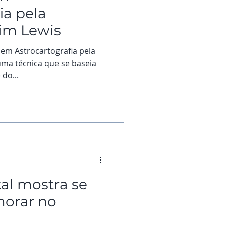
ia pela
im Lewis
 em Astrocartografia pela
uma técnica que se baseia
do...
l mostra se
morar no