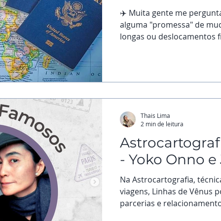
✈️ Muita gente me pergunta
alguma "promessa" de mudan
longas ou deslocamentos fr
Thais Lima
2 min de leitura
Astrocartogra
- Yoko Onno e
Na Astrocartografia, técnica
viagens, Linhas de Vênus p
parcerias e relacionamentos