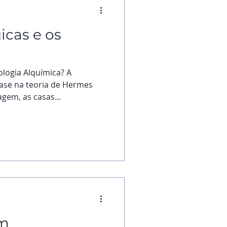
icas e os
ologia Alquímica? A
base na teoria de Hermes
gem, as casas...
em