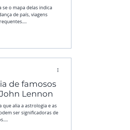
 se o mapa delas indica
ça de país, viagens
equentes....
fia de famosos
 John Lennon
 que alia a astrologia e as
odem ser significadoras de
....