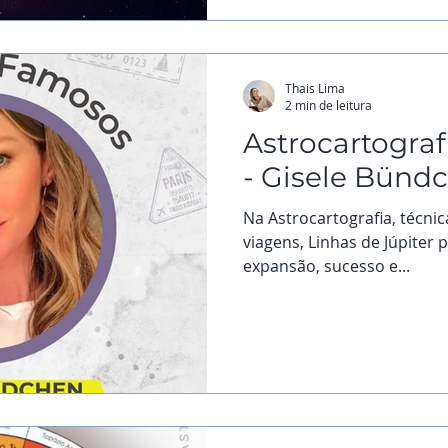
Thais Lima
2 min de leitura
Astrocartogra
- Gisele Bünd
Na Astrocartografia, técnica
viagens, Linhas de Júpiter
expansão, sucesso e...