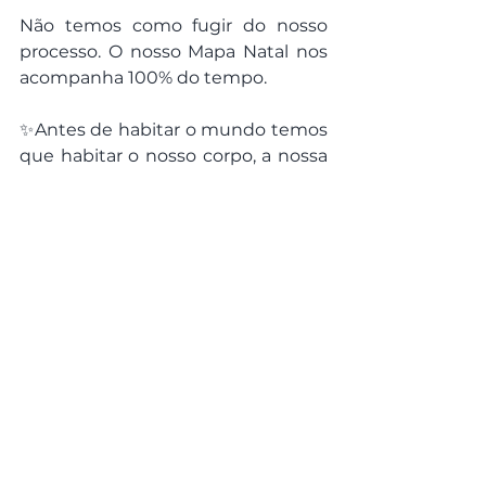
Não temos como fugir do nosso 
processo. O nosso Mapa Natal nos 
acompanha 100% do tempo.
✨Antes de habitar o mundo temos 
que habitar o nosso corpo, a nossa 
alma e tomar a nossa história... 
somente assim a verdadeira 
liberdade começa.
* * * 
🌏 
QUER APRENDER 
ASTROCARTOGRAFIA?
Confira o meu 
curso de 
Astrocartografia Astro*Mapping
, 
onde ecompartilho tudo o que 
aprendi e vivi com a 