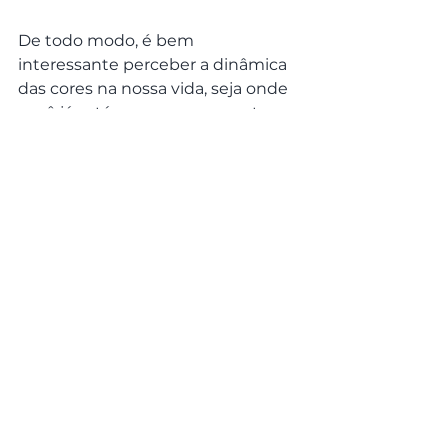
De todo modo, é bem 
interessante perceber a dinâmica 
das cores na nossa vida, seja onde 
você já está agora ou enquanto 
está viajando.
As cores das nossas roupas e dos 
ambientes atuam no nosso 
psiquismo, estimulando certos 
comportamentos e sensações. 
Aliás, pra quem quiser entender 
mais sobre isso, o 
@osnyramosoficial
 tem vários 
estudos sobre esse assunto!
Eu sou bem "leiga" no assunto e 
estou começando a aprender um 