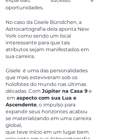
expansão, sucesso e 
oportunidades.
No caso da Gisele Bündchen, a 
Astrocartografia dela aponta New 
York como sendo um local 
interessante para que tais 
atributos sejam manifestados em 
sua carreira.
Gisele  é uma das personalidades 
que mais esteviveram sob os 
holofotes do mundo nas últimas 
décadas. Com 
Júpiter na Casa 9
 e 
 em 
aspecto com sua Lua e 
Ascendente
, o impulso para 
expandir seus horizontes acabou 
se materializando em uma carreira 
global, 
que teve início em um lugar bem 
relevante em sua Astrocartografia.