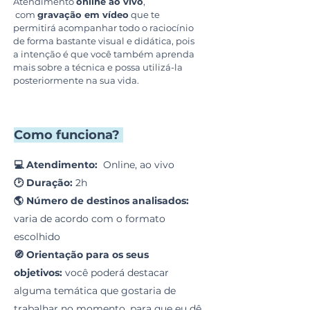
Atendimento
online ao vivo
,
com
gravação em vídeo
que te
permitirá acompanhar todo o raciocínio
de forma bastante visual e didática, pois
a intenção é que você também aprenda
mais sobre a técnica e possa utilizá-la
posteriormente na sua vida.
Como funciona?
💻 Atendimento:
Online, ao vivo
🕑
Duração:
2h
🌎
Número de destinos analisados:
varia de acordo com o formato
escolhido
🧭 Orientação para os seus
objetivos:
você poderá destacar
alguma temática que gostaria de
trabalhar no momento, para que eu dê