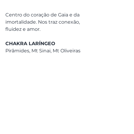
Centro do coração de Gaia e da 
imortalidade. Nos traz conexão, 
fluidez e amor.
CHAKRA LARÍNGEO
Pirâmides, Mt Sinai, Mt Oliveiras
Voz de Gaia, que conecta os 4 
vórtex dos elementos. Nos traz 
comunicação e verdade.
CHAKRA FRONTAL