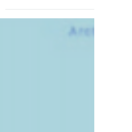
com a multidimensionalidade, onde me
reconheci como um ser múltiplo e unido ao
Todo