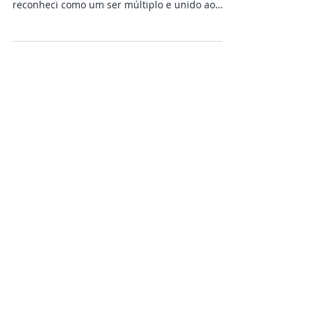
Compartilho nesse post a minha experiência
com a multidimensionalidade, onde me
reconheci como um ser múltiplo e unido ao
Todo